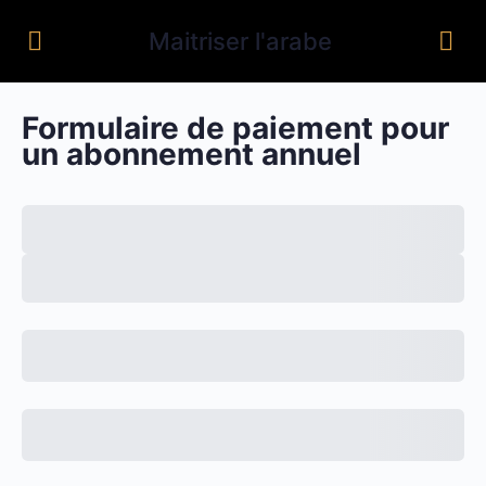
Maitriser l'arabe
Formulaire de paiement pour
un abonnement annuel
Total
Total Due Today
Sous-total
Période
d'essai
Montant dû
S'inscrire